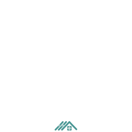
FLIESENLEGER
BADSANIERUNG
BODENBELÄGE
NATURSTEIN
ESTRICH
RENOVIERUNG
PROJEKTE
KONTAKT