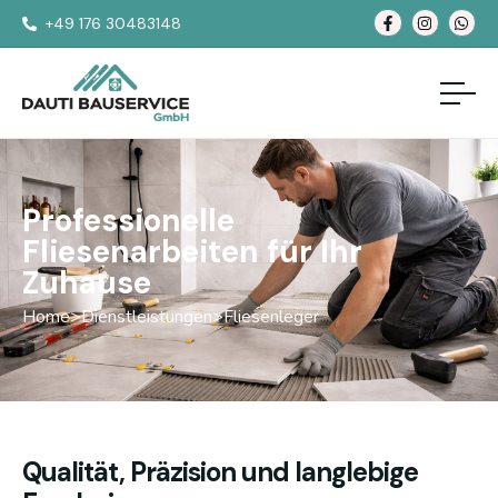
+49 176 30483148
Professionelle
Fliesenarbeiten für Ihr
Zuhause
Home
>
Dienstleistungen
>
Fliesenleger
Qualität, Präzision und langlebige